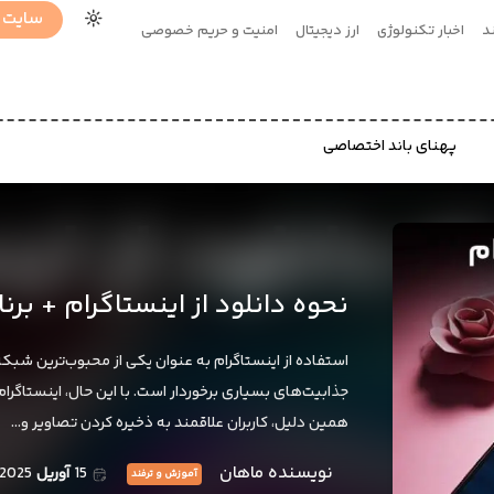
سایت 
د
اخبار تکنولوژی
ارز دیجیتال
امنیت و حریم خصوصی
پهنای باند اختصاصی
نحوه دانلود از اینستاگرام + برن
استفاده از اینستاگرام به عنوان یکی از محبوب‌ترین شبکه‌
جذابیت‌های بسیاری برخوردار است. با این حال، اینستاگرام 
همین دلیل، کاربران علاقمند به ذخیره کردن تصاویر و…
نویسنده ماهان
15
آوریل
2025
آموزش و ترفند