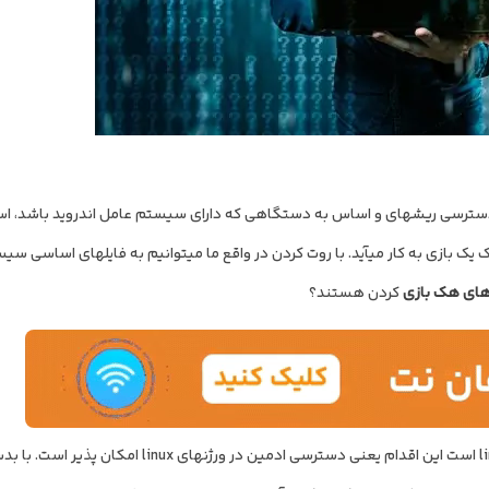
روت در معنای لغوی یعنی ریشه، اساس و اصطلاح روت کردن به معنی دسترسی ریشه‎ای و اساس به دستگاهی که دارای سیستم عامل اندروید ب
دستگاه می‎تواند یک گوشی یا تبلت یا هر چیز دیگری باشد. اغلب برای هک یک بازی به کار می‎آید. با رو
 های هک بازی
کردن هستند؟
روت در اصل کاربر اصلی در لینوکس است و چون اندروید هم linux-based است این اقدام یعنی دسترسی ادمین در ور