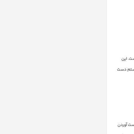
اشد، است. این
ت کردن در واقع ما می‎توانیم به فایل‎های اساسی سیستم دست
ژن‎های linux امکان پذیر است. با بدست آوردن