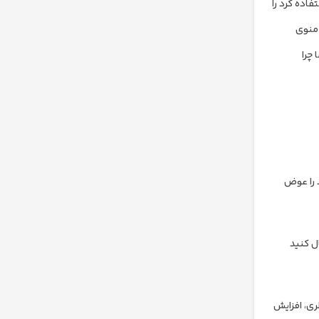
اده کرد را
ه از آنها حتما باید گوشی روت شود. وقتی لازم می‎شود در منوی
ن گوشی ما تغییرات خود را اعمال می‎کنیم. اما چرا
 را عوض
ل کنید
ری، افزایش